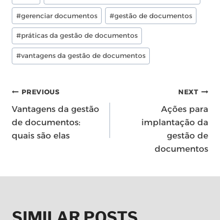
Tags:
#
gerenciar documentos
#
gestão de documentos
#
práticas da gestão de documentos
#
vantagens da gestão de documentos
NAVEGAÇÃO
PREVIOUS
NEXT
Vantagens da gestão
Ações para
DE
de documentos:
implantação da
quais são elas
gestão de
POST
documentos
SIMILAR POSTS