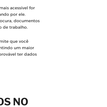
ais acessível for
ndo por ele.
procura, documentos
o de trabalho.
rmite que você
ntindo um maior
provável ter dados
OS NO