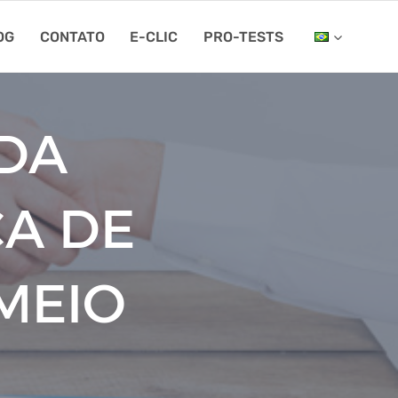
OG
CONTATO
E-CLIC
PRO-TESTS
 DA
CA DE
MEIO