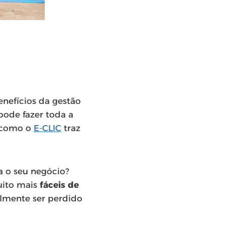
nefícios da gestão
ode fazer toda a
a como o
E-CLIC
traz
a o seu negócio?
uito mais
fáceis de
lmente ser perdido