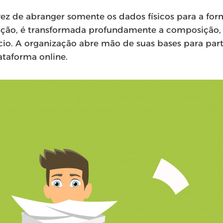
vez de abranger somente os dados físicos para a for
ização, é transformada profundamente a composição
cio. A organização abre mão de suas bases para par
taforma online.