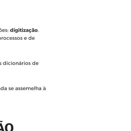
ões:
digitização
.
processos e de
s dicionários de
da se assemelha à
ÃO