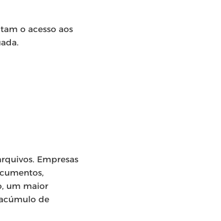
litam o acesso aos
uada.
S
arquivos. Empresas
ocumentos,
o, um maior
 acúmulo de