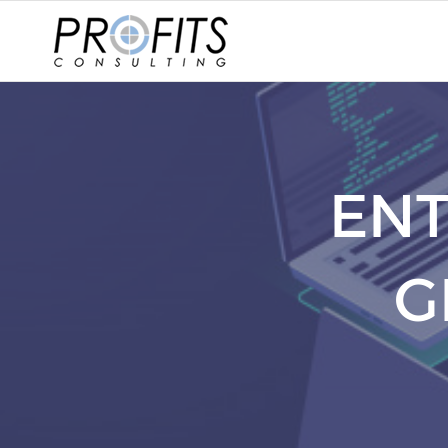
Skip
to
content
ENT
G